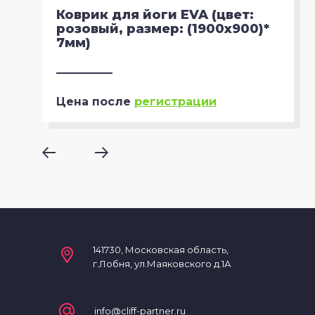
Коврик для йоги EVA (цвет:
розовый, размер: (1900х900)*
7мм)
Цена после
регистрации
141730, Московская область,
г.Лобня, ул.Маяковского д.1А
info@cliff-partner.ru