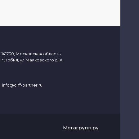
141730, Московская область,
г.Лобня, ул.Маяковского д.1А
info@cliff-partner.ru
Мегагрупп.ру