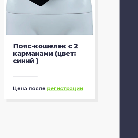
Пояс-кошелек с 2
Пояс-
карманами (цвет:
карма
синий )
черны
Цена после
регистрации
Цена п