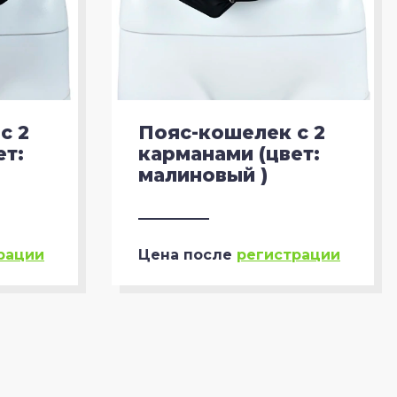
с 2
Пояс-кошелек с 2
ет:
карманами (цвет:
малиновый )
рации
Цена после
регистрации