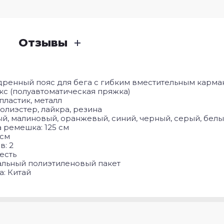
Отзывы
ренный пояс для бега с гибким вместительным карма
кс (полуавтоматическая пряжка)
пластик, металл
олиэстер, лайкра, резина
ый, малиновый, оранжевый, синий, черный, серый, бел
 ремешка: 125 см
 см
в: 2
есть
альный полиэтиленовый пакет
а: Китай