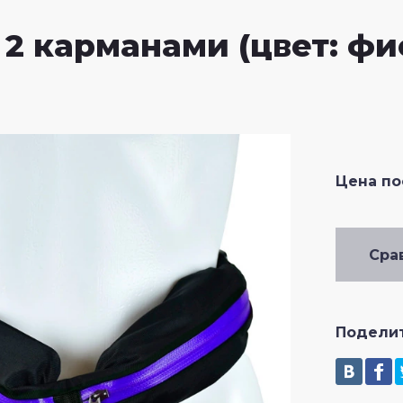
2 карманами (цвет: фи
Цена п
Сра
Подели